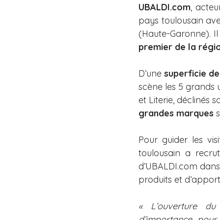
UBALDI.com
, acteu
pays toulousain av
(Haute-Garonne). Il 
premier de la régio
D’une 
superficie de
scène les 5 grands 
et Literie, déclinés
grandes marques
 
Pour guider les vis
toulousain a recru
d’UBALDI.com dans l
produits et d’apporte
« L’ouverture du
d’importance pour