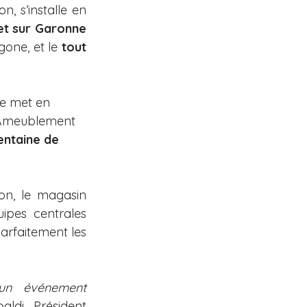
, s’installe en 
l’ouverture de son Multistore de Toulouse – Portet sur Garonne 
one, et le 
tout 
ne met en 
, Ameublement 
entaine de 
on, le magasin 
ipes centrales 
rfaitement les 
un événement 
ldi, Président 