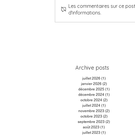
Les commentaires sur ce post 
d'informations.
Archive posts
juillet 2026
(1)
1 post
janvier 2026
(2)
2 posts
décembre 2025
(1)
1 post
décembre 2024
(1)
1 post
octobre 2024
(2)
2 posts
juillet 2024
(1)
1 post
novembre 2023
(2)
2 posts
octobre 2023
(2)
2 posts
septembre 2023
(2)
2 posts
août 2023
(1)
1 post
juillet 2023
(1)
1 post