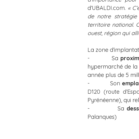
d’UBALDI.com. 
« C’
de notre stratégie
territoire national
ouest, région qui all
La zone d’implantat
-          Sa 
proxim
hypermarché de la ré
année plus de 5 milli
-          Son 
empla
D120 (route d’Espa
Pyrénéenne), qui re
-          Sa 
dess
Palanques)