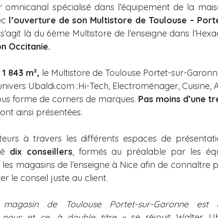
r omnicanal spécialisé dans l’équipement de la maison
ec 
s’agit là du 6ème Multistore de l’enseigne dans l’Hexag
n Occitanie. 
 1 843 m², 
le Multistore de Toulouse Portet-sur-Garon
univers Ubaldi.com :Hi-Tech, Electroménager, Cuisine
 sous forme de corners de marques. 
Pas moins d’une tr
sont ainsi présentées.
iteurs à travers les différents espaces de présentati
té 
dix conseillers
, formés au préalable par les équ
es magasins de l’enseigne à Nice afin de connaître pa
r le conseil juste au client.
 magasin de Toulouse Portet-sur-Garonne est 
 nous et ce, à double titre »
 se réjouit Walter Uba