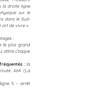
la droite ligne 
ysique sur le 
ns dans le Sud-
art de vivre ». 
tages :
e le plus grand 
i attire chaque 
fréquentés :
 la 
route A64 (La 
ligne 5 – arrêt 