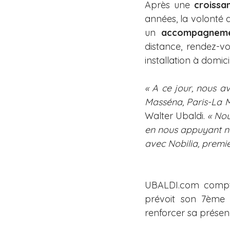
Après une 
croissa
années, la volonté d
un 
accompagnemen
distance, rendez-vo
installation à domici
« A ce jour, nous a
Masséna, Paris-La M
Walter Ubaldi. 
« Nou
en nous appuyant no
avec Nobilia, premie
UBALDI.com compte
prévoit son 7ème 
renforcer sa présen