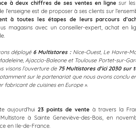
nce à deux chiffres de ses ventes en ligne
 sur les
e l’enseigne est de proposer à ses clients sur l’ensemble
t à toutes les étapes de leurs parcours d’ach
us magasins avec un conseiller-expert, achat en ligne
le.
vons déployé 
6 Multistores :
 Nice-Ouest, Le Havre-Mont
adeleine, Ajaccio-Baleone et Toulouse Portet-sur-Gar
s visons l’ouverture de
 75 Multistores d’ici 2030 sur 
tamment sur le partenariat que nous avons conclu en
r fabricant de cuisines en Europe ».
 aujourd’hui 
23 points de vente
 à travers la Fran
Multistore à
Sainte Geneviève-des-Bois, en novemb
ce en Ile-de-France. 