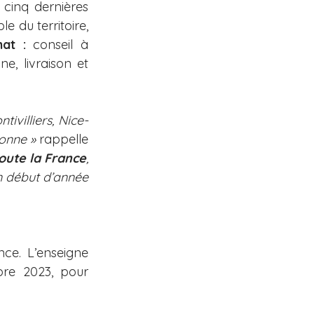
 cinq dernières 
 du territoire, 
at :
 conseil à 
, livraison et 
ivilliers, Nice-
onne »
 rappelle 
toute la France
, 
 début d’année 
ce. L’enseigne 
re 2023, pour 